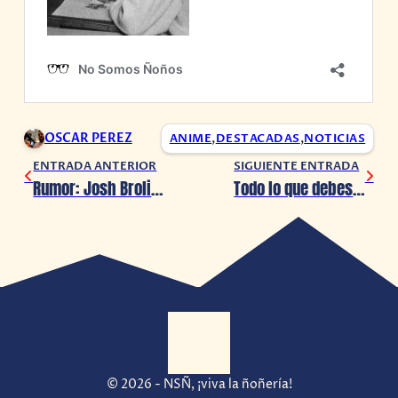
OSCAR PEREZ
ANIME
,
DESTACADAS
,
NOTICIAS
ENTRADA ANTERIOR
SIGUIENTE ENTRADA
Rumor: Josh Brolin será
Hal Jordan
en
Lanterns
Todo lo que debes saber de «La Sustancia»
© 2026 - NSÑ, ¡viva la ñoñería!