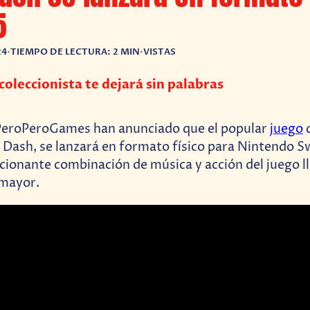
5
24
•
TIEMPO DE LECTURA: 2 MIN
•
VISTAS
coleccionista te dejará sin palabras
PeroPeroGames han anunciado que el popular
juego
d
Dash, se lanzará en formato físico para Nintendo Sw
cionante combinación de música y acción del juego l
 mayor.