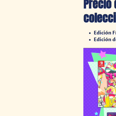
Precio 
colecci
Edición F
Edición d