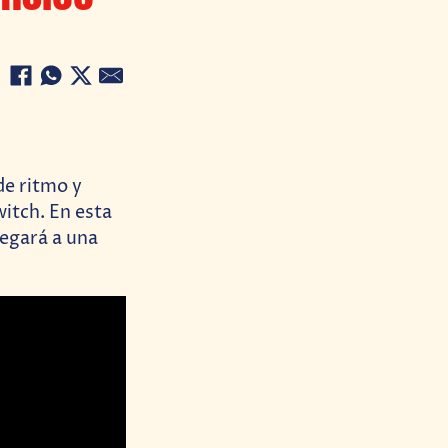
e ritmo y
itch. En esta
legará a una