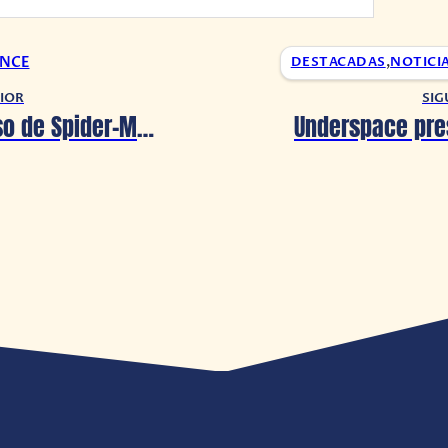
ONCE
DESTACADAS
,
NOTICI
IOR
SIG
¡El Multiverso de Spider-Man llega a Fall Guys! 🕷️