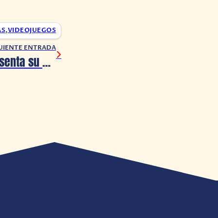
AS
,
VIDEOJUEGOS
UIENTE ENTRADA
Underspace presenta su 2da actualización ‘Faces in the Fog’