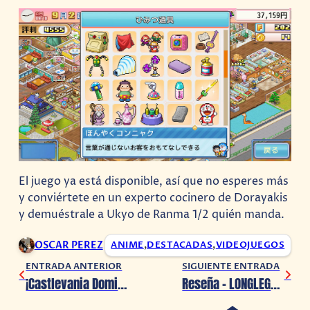
El juego ya está disponible, así que no esperes más
y conviértete en un experto cocinero de Dorayakis
y demuéstrale a Ukyo de Ranma 1/2 quién manda.
OSCAR PEREZ
ANIME
,
DESTACADAS
,
VIDEOJUEGOS
ENTRADA ANTERIOR
SIGUIENTE ENTRADA
¡Castlevania Dominus Collection ha sido anunciada!
Reseña – LONGLEGS: Coleccionista de Almas