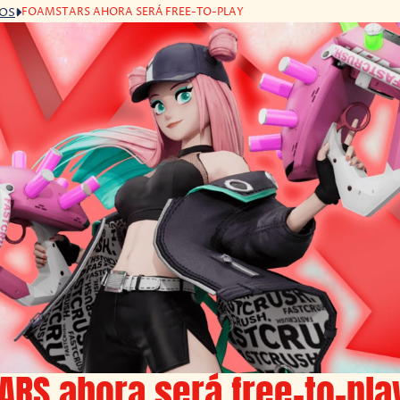
FOAMSTARS AHORA SERÁ FREE-TO-PLAY
GOS
RS ahora será free-to-pla