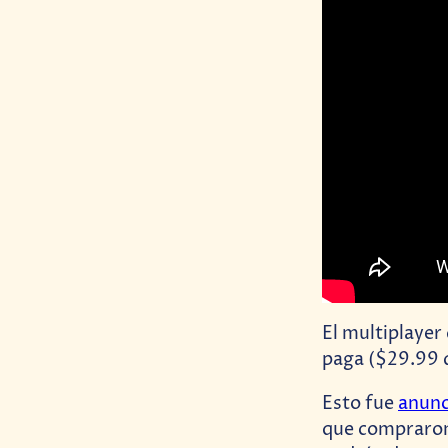
El multiplayer
paga ($29.99 d
Esto fue
anun
que compraron 