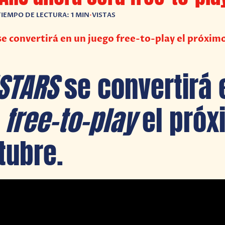
TIEMPO DE LECTURA: 1 MIN
•
VISTAS
 convertirá en un juego free-to-play el próximo
STARS
se convertirá 
o
free-to-play
el próx
tubre.