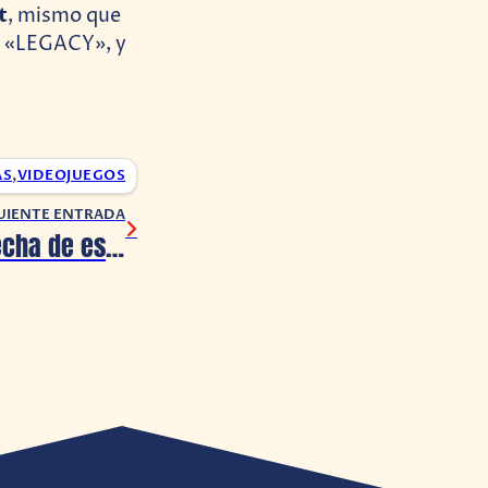
t
, mismo que
lo «LEGACY», y
AS
,
VIDEOJUEGOS
UIENTE ENTRADA
Neva ya tiene fecha de estreno