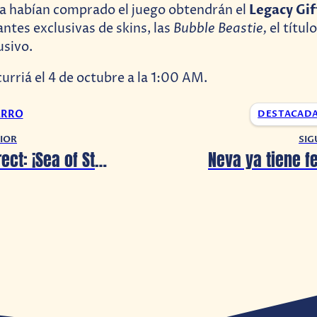
Legacy Gif
ya habían comprado el juego obtendrán el
Bubble Beastie,
antes exclusivas de skins, las
el títu
usivo.
urriá el 4 de octubre a la 1:00 AM.
ARRO
DESTACAD
IOR
SIG
Nintendo Direct: ¡Sea of Stars anuncia su DLC gratuito!