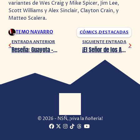
variantes de Wes Craig y Mike Spicer, Jim Lee,
Scott Williams y Alex Sinclair, Clayton Crain, y
Matteo Scalera.
TEMO NAVARRO
CÓMICS
,
DESTACADAS
ENTRADA ANTERIOR
SIGUIENTE ENTRADA
Reseña: Guayota – Un viaje único e inolvidable
¡El Señor de los Anillos: La Guerra de los Rohirrim lanza su primer avance!
© 2026 - NSÑ, ¡viva la ñoñería!