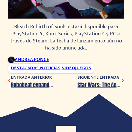
Bleach Rebirth of Souls estará disponible para
PlayStation 5, Xbox Series, PlayStation 4 y PC a
través de Steam. La fecha de lanzamiento aún no
ha sido anunciada.
ANDREA PONCE
DESTACADAS
,
NOTICIAS
,
VIDEOJUEGOS
ENTRADA ANTERIOR
SIGUIENTE ENTRADA
Robobeat expande sus horizontes en su nueva actualización
Star Wars: The Acolyte cancelada tras 1 temporada