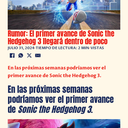
Rumor: El primer avance de Sonic the
Hedgehog 3 llegará dentro de poco
JULIO 31, 2024
•
TIEMPO DE LECTURA: 2 MIN
•
VISTAS
En las próximas semanas podríamos ver el
primer avance de Sonic the Hedgehog 3.
En las próximas semanas
podríamos ver el primer avance
de
Sonic the Hedgehog 3
.