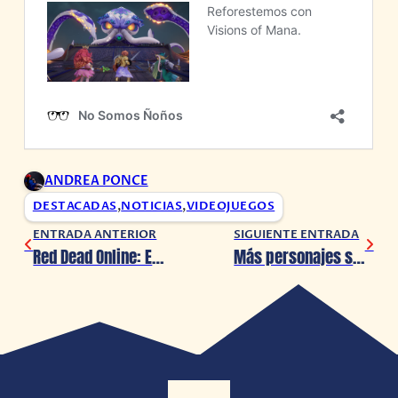
ANDREA PONCE
DESTACADAS
,
NOTICIAS
,
VIDEOJUEGOS
ENTRADA ANTERIOR
SIGUIENTE ENTRADA
Red Dead Online: Explora zonas desconocidas y obtén recompensas triples
Más personajes se unen a DRAGON BALL: Sparking! ZERO