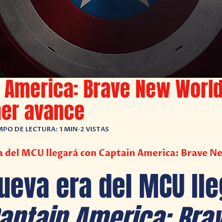
 America: Brave New World
mer avance
MPO DE LECTURA: 1 MIN
•
2 VISTAS
a del MCU llegará con Captain America: Brave N
ueva era del MCU ll
aptain America: Bra