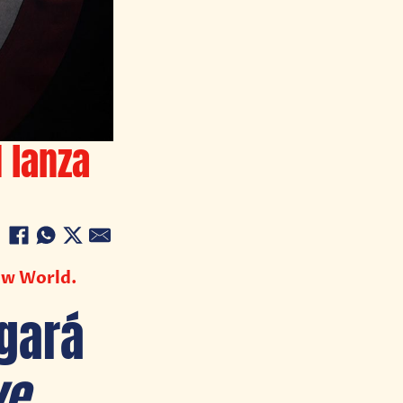
 lanza
ew World.
egará
ve