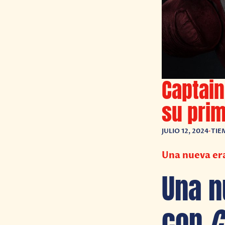
Captain
su pri
JULIO 12, 2024
•
TIE
Una nueva er
Una n
con
C