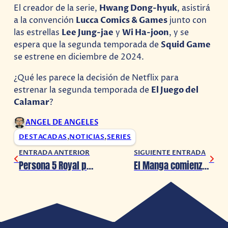
El creador de la serie,
Hwang Dong-hyuk
, asistirá
a la convención
Lucca Comics & Games
junto con
las estrellas
Lee Jung-jae
y
Wi Ha-joon
, y se
espera que la segunda temporada de
Squid Game
se estrene en diciembre de 2024.
¿Qué les parece la decisión de Netflix para
estrenar la segunda temporada de
El Juego del
Calamar
?
ANGEL DE ANGELES
DESTACADAS
,
NOTICIAS
,
SERIES
ENTRADA ANTERIOR
SIGUIENTE ENTRADA
Persona 5 Royal presenta una figura de Makoto Niijima
El Manga comienza a traducirse con IA