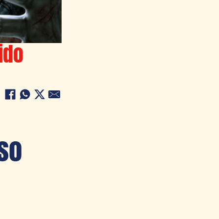
ido
so