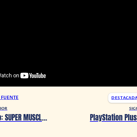
A FUENTE
DESTACAD
IOR
SIG
KinnikuNeko: SUPER MUSCLE CAT llegará a consolas