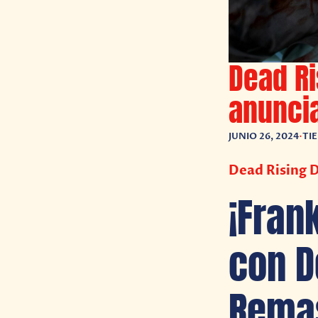
Dead Ri
anunci
JUNIO 26, 2024
•
TI
Dead Rising 
¡Fran
con D
Remas