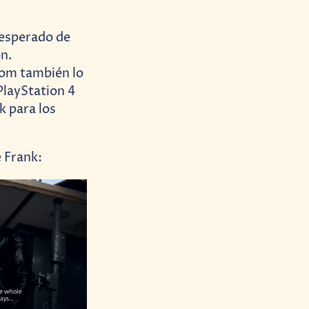
nesperado de
n.
com también lo
PlayStation 4
k para los
e Frank: