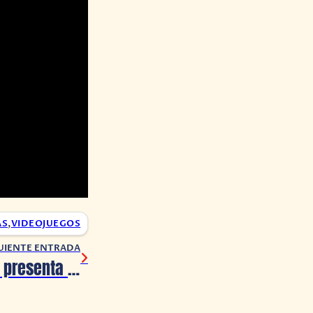
AS
,
VIDEOJUEGOS
UIENTE ENTRADA
PlayStation Plus presenta los juegos que saldrán en julio 2024