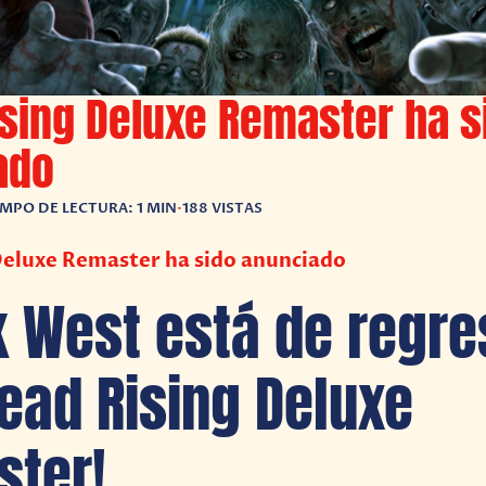
sing Deluxe Remaster ha s
ado
EMPO DE LECTURA: 1 MIN
•
188 VISTAS
Deluxe Remaster ha sido anunciado
k West está de regre
ead Rising Deluxe
ter!