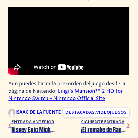
Aun puedes hacer la pre-orden del juego desde la
página de Nintendo:
Luigi’s Mansion™ 2 HD for
Nintendo Switch – Nintendo Official Site
ISAAC DE LA FUENTE
DESTACADAS
,
VIDEOJUEGOS
ENTRADA ANTERIOR
SIGUIENTE ENTRADA
Disney Epic Mickey: Rebrushed ya tiene fecha de estreno
¡El remake de Ranma ½ ha sido confirmado!