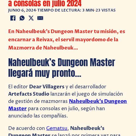
a consolas en julio 2024
JUNIO 6, 2024
•
TIEMPO DE LECTURA: 3 MIN
•
23 VISTAS
En Naheulbeuk’s Dungeon Master tu misión, es
encarnar a Reivax, el servil mayordomo de la
Mazmorra de Naheulbeuk…
Naheulbeuk’s Dungeon Master
llegará muy pronto…
El editor
Dear Villagers
y el desarrollador
Artefacts Studio
lanzarán el juego de simulación
de gestión de mazmorras
Naheulbeuk’s Dungeon
Master
para consolas en julio, según han
anunciado las compañías.
De acuerdo con
Gematsu
,
Naheulbeuk’s
Dungeon Master
se lanzó por primera vez para