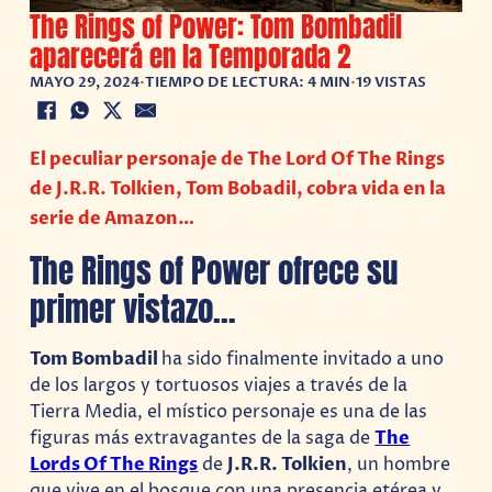
The Rings of Power: Tom Bombadil
aparecerá en la Temporada 2
MAYO 29, 2024
•
TIEMPO DE LECTURA: 4 MIN
•
19 VISTAS
El peculiar personaje de The Lord Of The Rings
de J.R.R. Tolkien, Tom Bobadil, cobra vida en la
serie de Amazon…
The Rings of Power ofrece su
primer vistazo…
Tom Bombadil
ha sido finalmente invitado a uno
de los largos y tortuosos viajes a través de la
Tierra Media, el místico personaje es una de las
figuras más extravagantes de la saga de
The
Lords Of The Rings
de
J.R.R. Tolkien
, un hombre
que vive en el bosque con una presencia etérea y