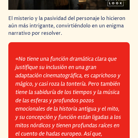
El misterio y la pasividad del personaje lo hicieron
aún más intrigante, convirtiéndolo en un enigma
narrativo por resolver.
«No tiene una función dramática clara que
justifique su inclusión en una gran
adaptación cinematográfica, es caprichoso y
mágico, y casi roza la tontería. Pero también
tiene la sabiduría de los tiempos y la música
de las esferas y profundos pozos
emocionales de la historia antigua y el mito,
y su concepción y función están ligadas a los
mitos nórdicos y tienen profundas raíces en
el cuento de hadas europeo. Así que,