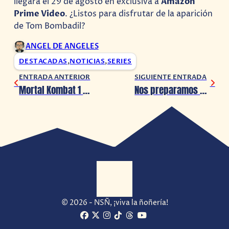
llegará el 29 de agosto en exclusiva a
Amazon
Prime Video
. ¿Listos para disfrutar de la aparición
de Tom Bombadil?
ANGEL DE ANGELES
DESTACADAS
,
NOTICIAS
,
SERIES
ENTRADA ANTERIOR
SIGUIENTE ENTRADA
Mortal Kombat 1 presenta gameplay de Homelander
Nos preparamos para la MEGA XP 2024, ¡Checa esto!
© 2026 - NSÑ, ¡viva la ñoñería!