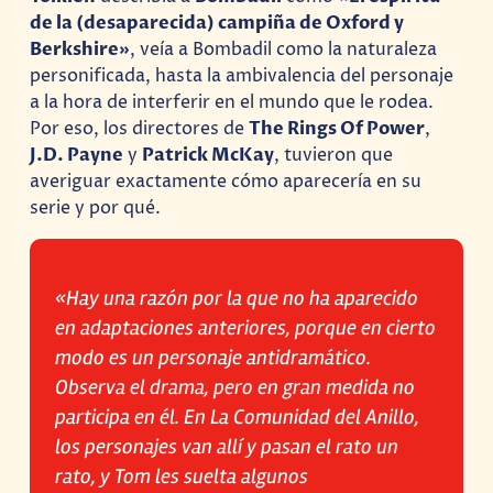
de la (desaparecida) campiña de Oxford y
Berkshire»
, veía a Bombadil como la naturaleza
personificada, hasta la ambivalencia del personaje
a la hora de interferir en el mundo que le rodea.
Por eso, los directores de
The Rings Of Power
,
J.D. Payne
y
Patrick McKay
, tuvieron que
averiguar exactamente cómo aparecería en su
serie y por qué.
«Hay una razón por la que no ha aparecido
en adaptaciones anteriores, porque en cierto
modo es un personaje antidramático.
Observa el drama, pero en gran medida no
participa en él. En La Comunidad del Anillo,
los personajes van allí y pasan el rato un
rato, y Tom les suelta algunos