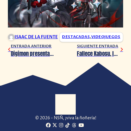
ISAAC DE LA FUENTE
DESTACADAS
,
VIDEOJUEGOS
ENTRADA ANTERIOR
SIGUIENTE ENTRADA
Digimon presenta nuevo avance por su 25 aniversario
Fallece Kabosu, la perrita detrás del meme ‘Doge’
© 2026 - NSÑ, ¡viva la ñoñería!