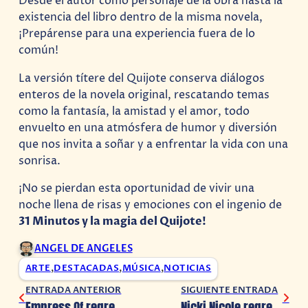
Desde el autor como personaje de la obra hasta la
existencia del libro dentro de la misma novela,
¡Prepárense para una experiencia fuera de lo
común!
La versión títere del Quijote conserva diálogos
enteros de la novela original, rescatando temas
como la fantasía, la amistad y el amor, todo
envuelto en una atmósfera de humor y diversión
que nos invita a soñar y a enfrentar la vida con una
sonrisa.
¡No se pierdan esta oportunidad de vivir una
noche llena de risas y emociones con el ingenio de
31 Minutos y la magia del Quijote!
ANGEL DE ANGELES
ARTE
,
DESTACADAS
,
MÚSICA
,
NOTICIAS
ENTRADA ANTERIOR
SIGUIENTE ENTRADA
Empress Of regresa a la CDMX en octubre 2024
Nicki Nicole regresará a la CDMX en octubre 2024