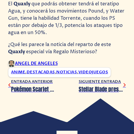
El
Quaxly
que podrás obtener tendrá el teratipo
Agua, y conocerá los movimientos Pound, y Water
Gun, tiene la habilidad Torrente, cuando los PS
están por debajo de 1/3, potencia los ataques tipo
agua en un 50%.
¿Qué les parece la noticia del reparto de este
Quaxly
especial vía Regalo Misterioso?
ANGEL DE ANGELES
ANIME
,
DESTACADAS
,
NOTICIAS
,
VIDEOJUEGOS
ENTRADA ANTERIOR
SIGUIENTE ENTRADA
Pokémon Scarlet & Violet: ¡Llegan las Tera Incursiones de Ferropúas y Pelarena!
Stellar Blade presenta su hamburguesa edición especial