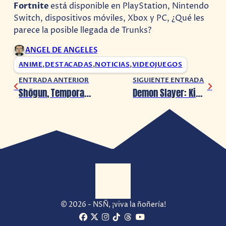
Fortnite
está disponible en PlayStation, Nintendo
Switch, dispositivos móviles, Xbox y PC, ¿Qué les
parece la posible llegada de Trunks?
ANGEL DE ANGELES
ANIME
,
DESTACADAS
,
NOTICIAS
,
VIDEOJUEGOS
ENTRADA ANTERIOR
SIGUIENTE ENTRADA
Shōgun, Temporada 2, está en desarrollo
Demon Slayer: Kimetsu no Yaiba – Sweep the Board! llegará a consolas el 17 de julio
© 2026 - NSÑ, ¡viva la ñoñería!