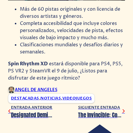
Más de 60 pistas originales y con licencia de
diversos artistas y géneros.
Completa accesibilidad que incluye colores
personalizados, velocidades de pista, efectos
visuales de bajo impacto y mucho más.
Clasificaciones mundiales y desafíos diarios y
semanales.
Spin Rhythm XD
estará disponible para PS4, PS5,
PS VR2 y SteamVR el 9 de julio, ¿Listos para
disfrutar de este juego rítmico?
ANGEL DE ANGELES
DESTACADAS
,
NOTICIAS
,
VIDEOJUEGOS
ENTRADA ANTERIOR
SIGUIENTE ENTRADA
Designated Demigod, el RPG de combos por turnos, presenta nuevo avance, ¿Llegará en 2024?
The Invincible: Conoce ‘Voyager’, su nueva actualización