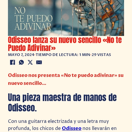
Odisseo lanza su nuevo sencillo «No te
Puedo Adivinar»
MAYO 7, 2024
•
TIEMPO DE LECTURA: 1 MIN
•
29 VISTAS
Odisseo nos presenta «No te puedo adivinar» su
nuevo sencillo…
Una pieza maestra de manos de
Odisseo.
Con una guitarra electrizada y una letra muy
profunda, los chicos de
Odisseo
nos llevarán en