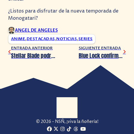
¿Listos para disfrutar de la nueva temporada de
Monogatari?
ANGEL DE ANGELES
ANIME
,
DESTACADAS
,
NOTICIAS
,
SERIES
ENTRADA ANTERIOR
SIGUIENTE ENTRADA
Stellar Blade podría agregar el modo fotografía
Blue Lock confirma su temporada 2
© 2026 - NSÑ, ¡viva la ñoñería!