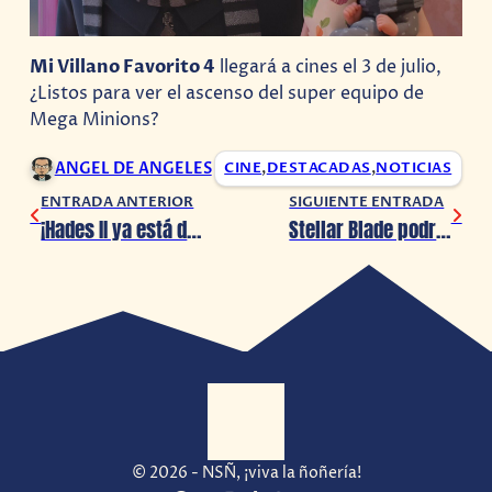
Mi Villano Favorito 4
llegará a cines el 3 de julio,
¿Listos para ver el ascenso del super equipo de
Mega Minions?
ANGEL DE ANGELES
CINE
,
DESTACADAS
,
NOTICIAS
ENTRADA ANTERIOR
SIGUIENTE ENTRADA
¡Hades II ya está disponible para PC!
Stellar Blade podría agregar el modo fotografía
© 2026 - NSÑ, ¡viva la ñoñería!