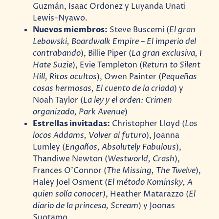
Guzmán, Isaac Ordonez y Luyanda Unati
Lewis-Nyawo.
Nuevos miembros:
Steve Buscemi (
El gran
Lebowski, Boardwalk Empire – El imperio del
contrabando
), Billie Piper (
La gran exclusiva, I
Hate Suzie
), Evie Templeton (
Return to Silent
Hill, Ritos ocultos
), Owen Painter (
Pequeñas
cosas hermosas, El cuento de la criada
) y
Noah Taylor (
La ley y el orden: Crimen
organizado, Park Avenue
)
Estrellas invitadas:
Christopher Lloyd (
Los
locos Addams, Volver al futuro
), Joanna
Lumley (
Engaños, Absolutely Fabulous
),
Thandiwe Newton (
Westworld, Crash
),
Frances O’Connor (
The Missing, The Twelve
),
Haley Joel Osment (
El método Kominsky, A
quien solía conocer)
, Heather Matarazzo (
El
diario de la princesa, Scream
) y Joonas
Suotamo.