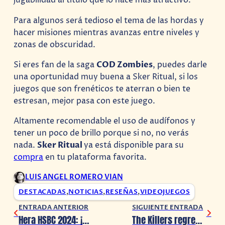
jugabilidad al título que lo hace más atractivo.
Para algunos será tedioso el tema de las hordas y
hacer misiones mientras avanzas entre niveles y
zonas de obscuridad.
Si eres fan de la saga
COD Zombies
, puedes darle
una oportunidad muy buena a Sker Ritual, si los
juegos que son frenéticos te aterran o bien te
estresan, mejor pasa con este juego.
Altamente recomendable el uso de audífonos y
tener un poco de brillo porque si no, no verás
nada.
Sker Ritual
ya está disponible para su
compra
en tu plataforma favorita.
LUIS ANGEL ROMERO VIAN
DESTACADAS
,
NOTICIAS
,
RESEÑAS
,
VIDEOJUEGOS
ENTRADA ANTERIOR
SIGUIENTE ENTRADA
Hera HSBC 2024: ¡El primer festival de ellas para todos!
The Killers regresan a México en octubre 2024