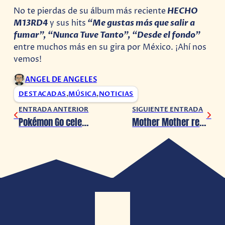
No te pierdas de su álbum
más reciente
HECHO
M13RD4
y sus hits
“Me gustas más que salir a
fumar”, “Nunca Tuve Tanto”, “Desde el fondo”
entre muchos más en su gira por México. ¡Ahí nos
vemos!
ANGEL DE ANGELES
DESTACADAS
,
MÚSICA
,
NOTICIAS
ENTRADA ANTERIOR
SIGUIENTE ENTRADA
Pokémon Go celebra la llegada del Español de Latinoamérica al juego
Mother Mother regresa a México en octubre 2024