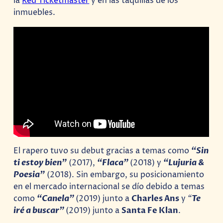
la
Red Ticketmaster
y en las taquillas de los
inmuebles.
El rapero tuvo su debut gracias a temas como
“Sin
ti estoy bien”
(2017),
“Flaca”
(2018) y
“Lujuria &
Poesia”
(2018). Sin embargo, su posicionamiento
en el mercado internacional se dío debido a temas
como
“Canela”
(2019) junto a
Charles Ans
y
“
Te
iré a buscar”
(2019) junto a
Santa Fe Klan
.