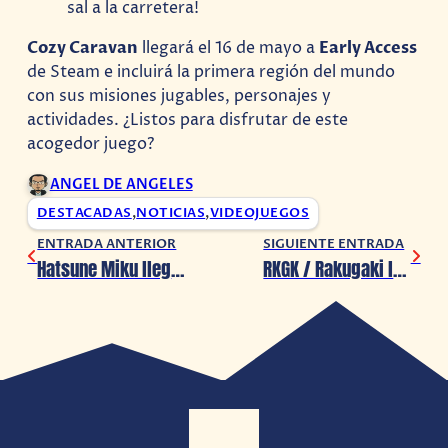
sal a la carretera!
Cozy Caravan
llegará el 16 de mayo a
Early Access
de Steam e incluirá la primera región del mundo
con sus misiones jugables, personajes y
actividades. ¿Listos para disfrutar de este
acogedor juego?
ANGEL DE ANGELES
DESTACADAS
,
NOTICIAS
,
VIDEOJUEGOS
ENTRADA ANTERIOR
SIGUIENTE ENTRADA
Hatsune Miku llega a Magic: The Gathering
RKGK / Rakugaki llegará a PC el 22 de mayo