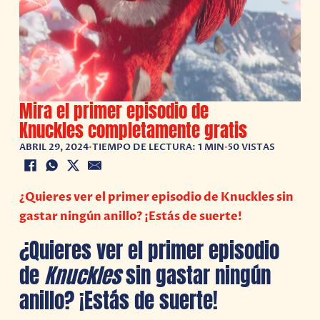
Mira el primer episodio de
Knuckles completamente gratis
ABRIL 29, 2024
•
TIEMPO DE LECTURA: 1 MIN
•
50 VISTAS
¿Quieres ver el primer episodio de Knuckles sin
gastar ningún anillo? ¡Estás de suerte!
¿Quieres ver el primer episodio
de
Knuckles
sin gastar ningún
anillo? ¡Estás de suerte!