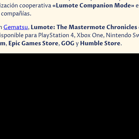
«Lumote Companion Mode»
ización cooperativa
e
s compañías.
Lumote: The Mastermote Chronicles
on
Gematsu
,
sponible para PlayStation 4, Xbox One, Nintendo Sw
am
Epic Games Store
GOG
Humble Store
,
,
y
.