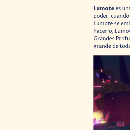
Lumote
es una
poder, cuando 
Lumote se emba
hacerlo, Lumot
Grandes Profun
grande de tod