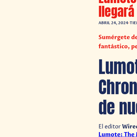
llegará
ABRIL 24, 2024
•
TIE
Sumérgete de 
fantástico, p
Lumot
Chron
de nu
Wire
El editor
Lumote: The 