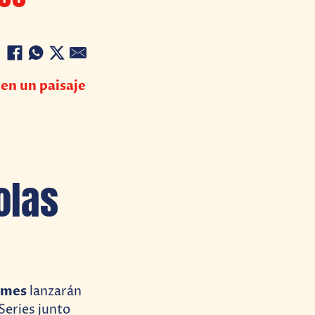
en un paisaje
olas
ames
lanzarán
Series junto