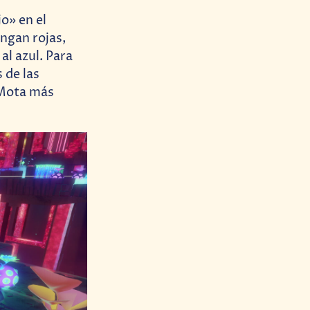
o» en el
ngan rojas,
l azul. Para
 de las
 Mota más