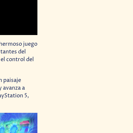
e hermoso juego
tantes del
l control del
 paisaje
y avanza a
ayStation 5,