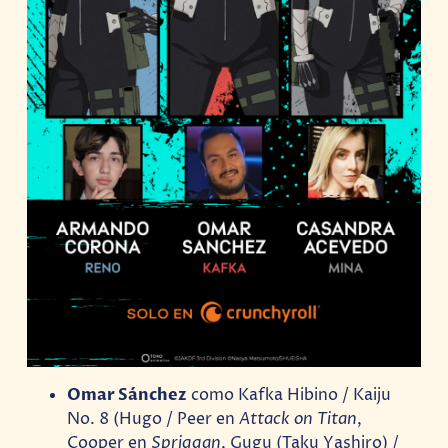
Omar Sánchez
como Kafka Hibino / Kaiju
No. 8 (Hugo / Peer en
Attack on Titan
,
Cooper en
Spriggan
, Gugu (Taku Yashiro) /