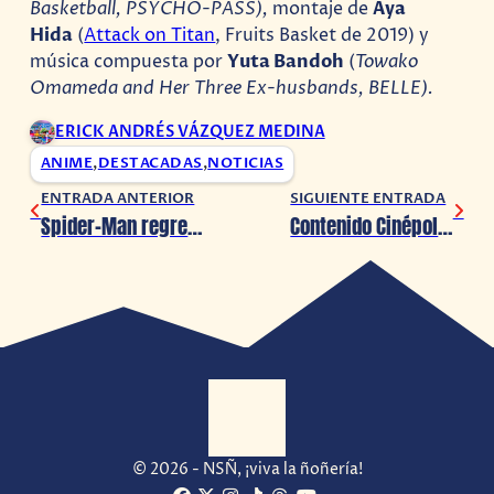
Basketball, PSYCHO-PASS),
montaje de
Aya
Hida
(
Attack on Titan
, Fruits Basket de 2019) y
música compuesta por
Yuta Bandoh
(
Towako
Omameda and Her Three Ex-husbands, BELLE).
ERICK ANDRÉS VÁZQUEZ MEDINA
ANIME
,
DESTACADAS
,
NOTICIAS
ENTRADA ANTERIOR
SIGUIENTE ENTRADA
Spider-Man regresa al cine en 2024, pero… ¿Cuál de todos?
Contenido Cinépolis: Upfront 2024, conoce lo que llegará este año
© 2026 - NSÑ, ¡viva la ñoñería!