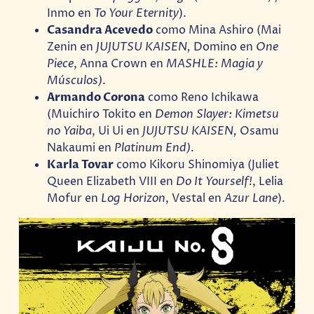
Inmo en
To Your Eternity
).
Casandra Acevedo
como Mina Ashiro (Mai
Zenin en
JUJUTSU KAISEN,
Domino en
One
Piece
, Anna Crown en
MASHLE: Magia y
Músculos)
.
Armando Corona
como Reno Ichikawa
(Muichiro Tokito en
Demon Slayer: Kimetsu
no Yaiba
, Ui Ui en
JUJUTSU KAISEN,
Osamu
Nakaumi en
Platinum End)
.
Karla Tovar
como Kikoru Shinomiya (Juliet
Queen Elizabeth VIII en
Do It Yourself!
, Lelia
Mofur en
Log Horizon
, Vestal en
Azur Lane
).