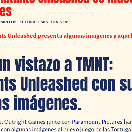
es
EMPO DE LECTURA: 1 MIN
•
34 VISTAS
s Unleashed presenta algunas imagenes y aquí 
un vistazo a TMNT:
ts Unleashed con s
s imágenes.
, Outright Games junto con
Paramount Pictures
han
 con algunas imágenes al nuevo juego de las Tortuga