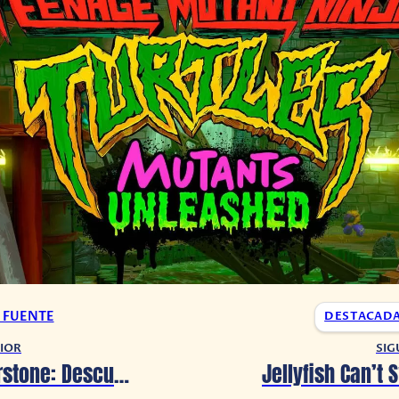
A FUENTE
DESTACAD
IOR
SIG
Conoce Everstone: Descubre y repara todas las reliquias