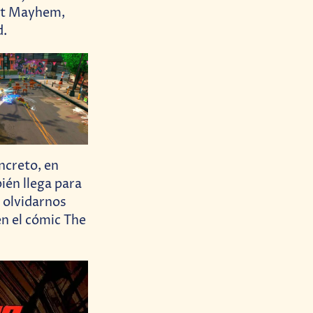
ant Mayhem,
d.
ncreto, en
ién llega para
n olvidarnos
en el cómic The