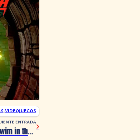
AS
,
VIDEOJUEGOS
UIENTE ENTRADA
Jellyfish Can’t Swim in the Night revela nueva imagen