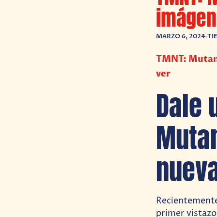
imágen
MARZO 6, 2024
•
TI
TMNT: Mutant
ver
Dale 
Mutan
nueva
Recientemente
primer vistazo