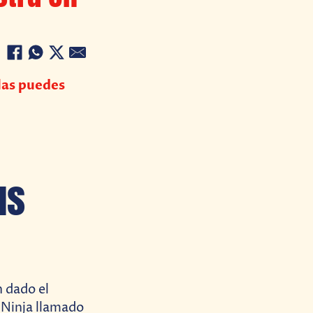
las puedes
us
 dado el
 Ninja llamado