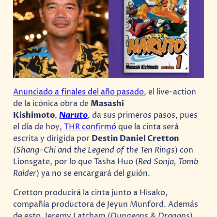
Anunciado a finales del año pasado
, el live-action
de la icónica obra de
Masashi
Kishimoto
,
Naruto
, da sus primeros pasos, pues
el día de hoy,
THR confirmó
que la cinta será
escrita y dirigida por
Destin Daniel Cretton
(Shang-Chi and the Legend of the Ten Rings
) con
Lionsgate, por lo que Tasha Huo (
Red Sonja, Tomb
Raider
) ya no se encargará del guión.
Cretton producirá la cinta junto a Hisako,
compañía productora de Jeyun Munford. Además
de esto, Jeremy Latcham (
Dungeons & Dragons
),