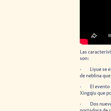
Las característ
son:
· Liyue se exp
de neblina que
· El evento de
Xingqiu que po
· Dos nuevos 
portadora de c