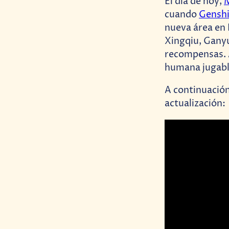
El día de hoy,
cuando
Genshi
nueva área en 
Xingqiu, Ganyu
recompensas. 
humana jugabl
A continuación
actualización: