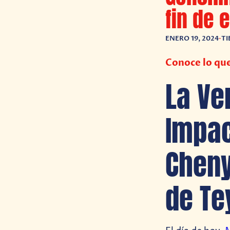
fin de 
ENERO 19, 2024
•
TI
Conoce lo que
La Ve
Impac
Cheny
de Te