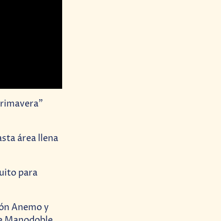
 Primavera”
sta área llena
uito para
ión Anemo y
de Manodoble.