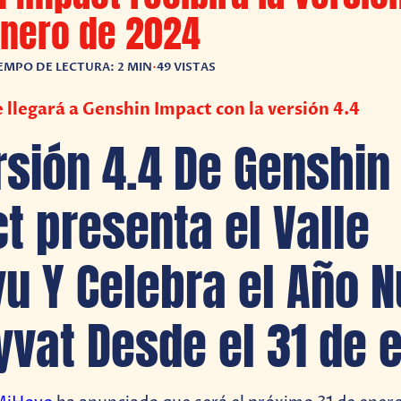
enero de 2024
EMPO DE LECTURA: 2 MIN
•
49 VISTAS
 llegará a Genshin Impact con la versión 4.4
rsión 4.4 De Genshin
t presenta el Valle
u Y Celebra el Año 
yvat Desde el 31 de 