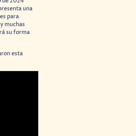
o de 2024
 presenta una
jes para
a y muchas
rá su forma
aron esta