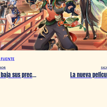
A FUENTE
IOR
SIG
¡PlayStation baja sus precios en estos títulos hasta el 31 de Enero!