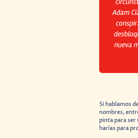
circuns
Adam Cla
conspir
desbloq
nueva m
Si hablamos de
nombres, entre
pinta para ser
harías para pr