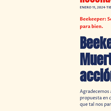
ENERO 11, 2024
•
TI
Beekeeper: S
para bien.
Beeke
Muert
acció
Agradecemos a 
propuesta en c
que tal nos par