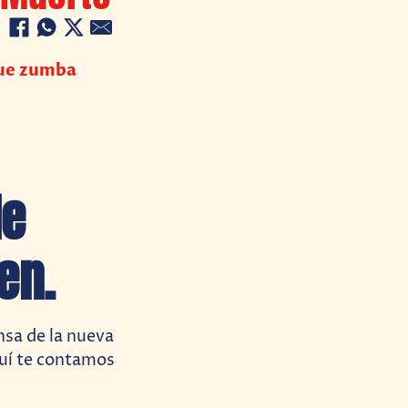
que zumba
de
en.
nsa de la nueva
quí te contamos