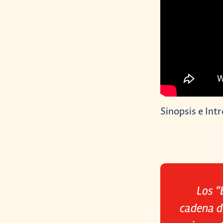
Sinopsis e Int
Los “
cadena d