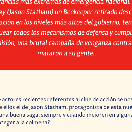
tancias más extremas de emergencia nacional
y (Jason Statham) un Beekeeper retirado des
ación en los niveles más altos del gobierno, te
uear todos los mecanismos de defensa y cumpli
isión, una brutal campaña de venganza contra
mataron a su gente.
 actores recientes referentes al cine de acción se no
 ellos el de Jason Statham, protagonista de esta nue
 una buena saga, siempre y cuando mejoren en algun
oteger a la colmena?