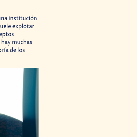
una institución
suele explotar
ceptos
e hay muchas
ría de los