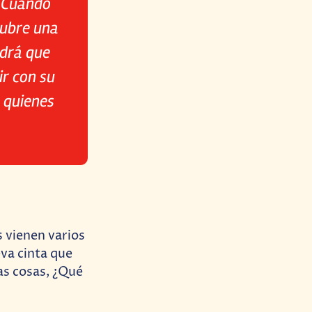
. Cuando
cubre una
ndrá que
r con su
 quienes
s vienen varios
va cinta que
as cosas, ¿Qué