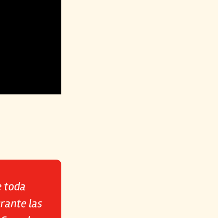
e toda
rante las