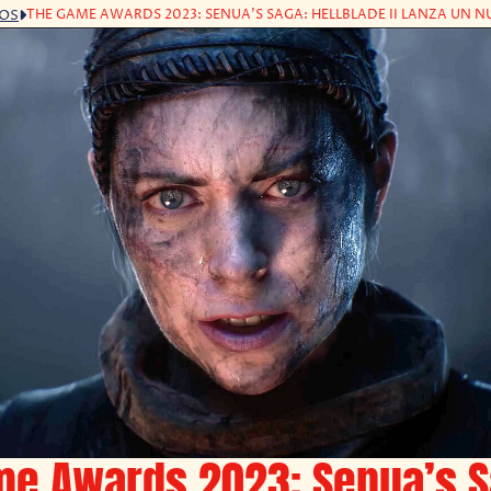
THE GAME AWARDS 2023: SENUA'S SAGA: HELLBLADE II LANZA UN 
GOS
me Awards 2023: Senua’s S