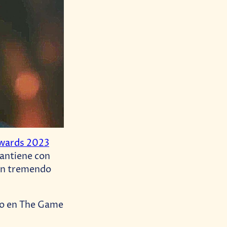
wards 2023
antiene con
 un tremendo
do en The Game