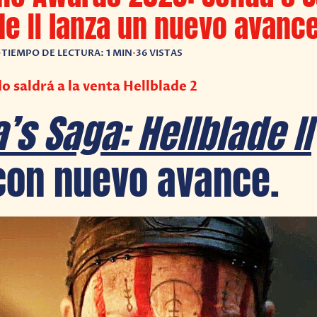
de II lanza un nuevo avanc
•
TIEMPO DE LECTURA: 1 MIN
•
36 VISTAS
 saldrá a la venta Hellblade 2
’s Saga: Hellblade II
con nuevo avance.