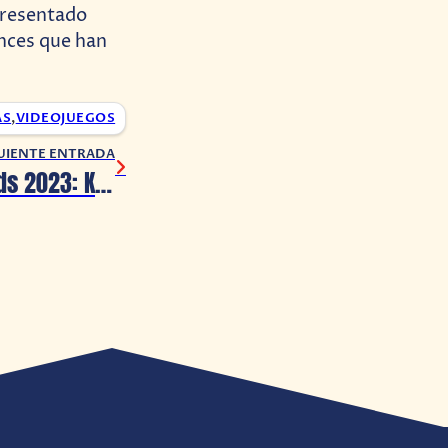
 presentado
ances que han
AS
,
VIDEOJUEGOS
UIENTE ENTRADA
The Game Awards 2023: KEMURI, el primer juego de UNSEEN, ha sido revelado