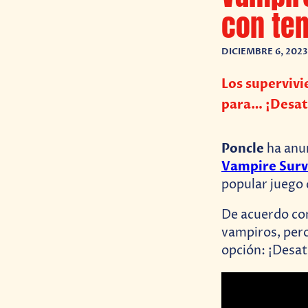
con te
DICIEMBRE 6, 2023
Los supervivi
para… ¡Desata
Poncle
ha anu
Vampire Surv
popular juego 
De acuerdo c
vampiros, pero
opción: ¡Desat