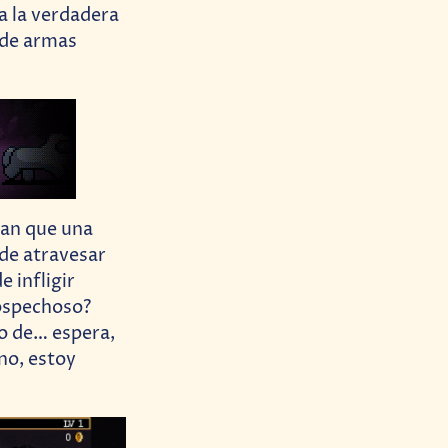
a la verdadera
 de armas
jan que una
ede atravesar
 infligir
sospechoso?
po de… espera,
no, estoy