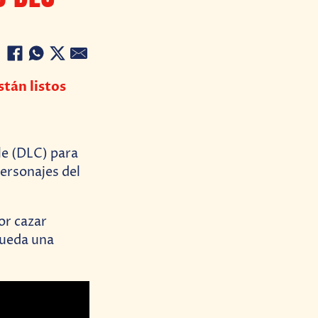
tán listos
le (DLC) para
personajes del
or cazar
queda una