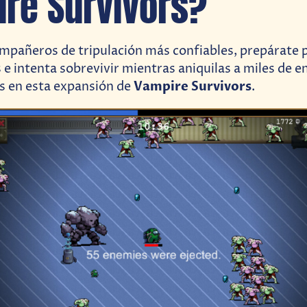
re Survivors?
mpañeros de tripulación más confiables, prepárate p
 e intenta sobrevivir mientras aniquilas a miles de 
Vampire Survivors
s en esta expansión de
.