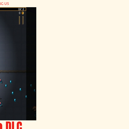
NG US
o DLC