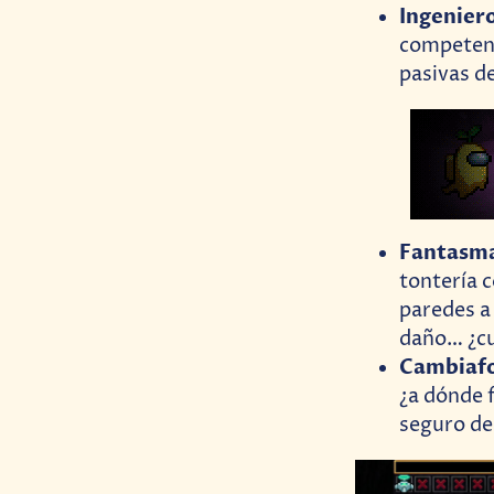
Ingenier
competenc
pasivas d
Fantasma
tontería 
paredes a
daño… ¿cu
Cambiaf
¿a dónde 
seguro de