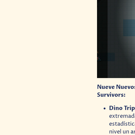
Nueve Nuevos
Survivors:
Dino Tri
extremada
estadísti
nivel un a