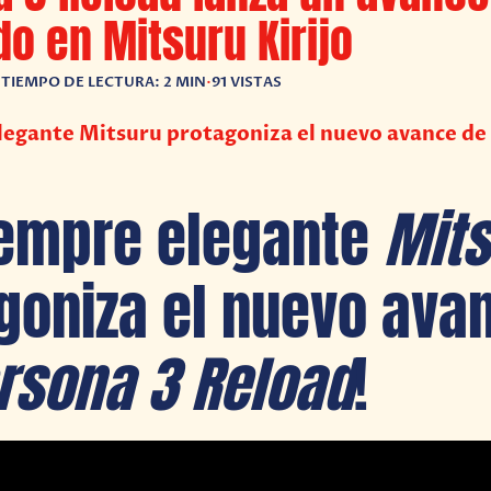
o en Mitsuru Kirijo
•
TIEMPO DE LECTURA: 2 MIN
•
91 VISTAS
legante Mitsuru protagoniza el nuevo avance de
iempre elegante
Mit
goniza el nuevo ava
rsona 3 Reload
!