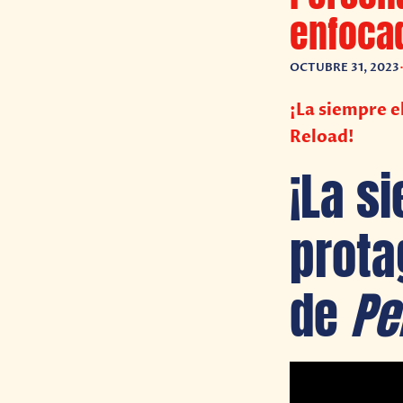
enfocad
OCTUBRE 31, 2023
¡La siempre e
Reload!
¡La s
prota
de
Pe