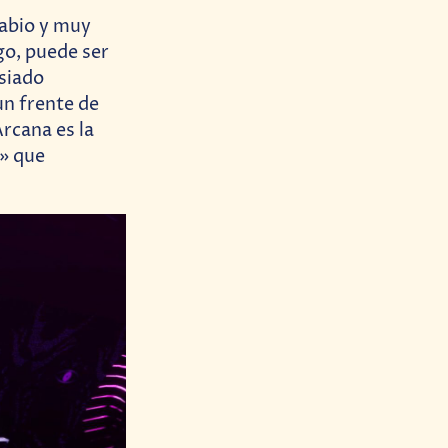
sabio y muy
go, puede ser
siado
un frente de
rcana es la
r» que