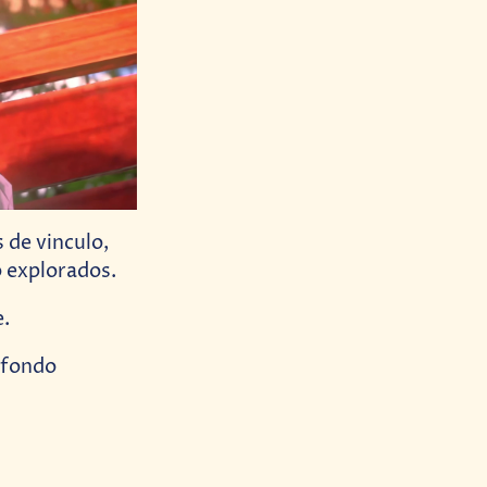
s de vinculo,
o explorados.
e.
 fondo