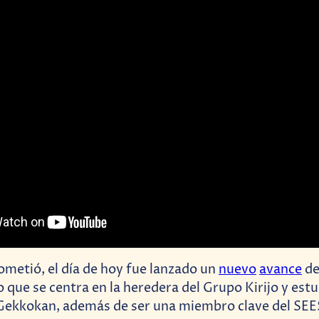
ometió, el día de hoy fue lanzado un
nuevo
avance
d
 que se centra en la heredera del Grupo Kirijo y est
 Gekkokan, además de ser una miembro clave del SEE