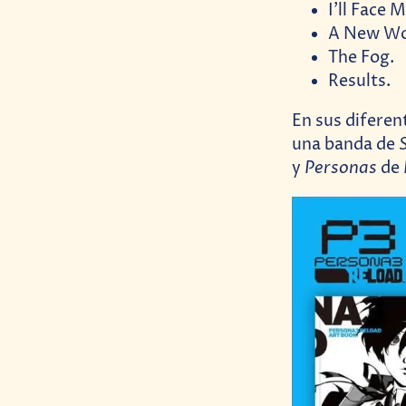
I’ll Face 
A New Wor
The Fog.
Results.
En sus diferent
una banda de
Personas
y
de