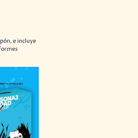
apón, e incluye
iformes