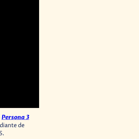
Persona 3
e
udiante de
S.