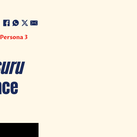
 Persona 3
suru
nce