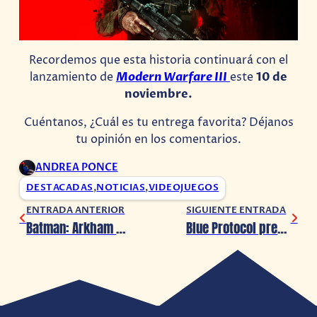
Recordemos que esta historia continuará con el
lanzamiento de
Modern Warfare III
este
10 de
noviembre.
Cuéntanos, ¿Cuál es tu entrega favorita? Déjanos
tu opinión en los comentarios.
ANDREA PONCE
DESTACADAS
,
NOTICIAS
,
VIDEOJUEGOS
ENTRADA ANTERIOR
SIGUIENTE ENTRADA
Batman: Arkham Knight se actualiza por sorpresa y agrega el traje de The Batman
Blue Protocol prepara su entrada triunfal en 2024