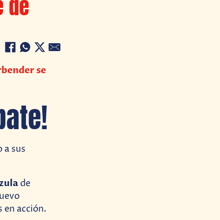
e de
irbender se
bate!
 a sus
zula
de
nuevo
 en acción.