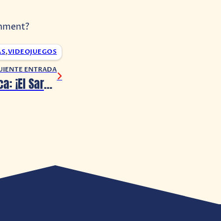
inment?
AS
,
VIDEOJUEGOS
UIENTE ENTRADA
Persona 5 Tactica: ¡El Sargento Morgana lanza su tercer vídeo de instrucciones!