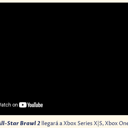
ll-Star Brawl 2
llegará a Xbox Series X|S, Xbox On