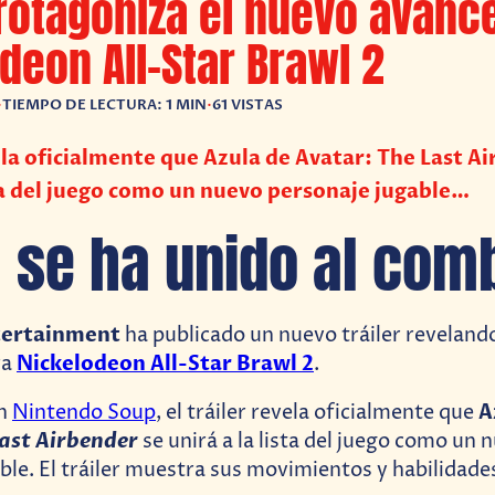
rotagoniza el nuevo avanc
deon All-Star Brawl 2
•
TIEMPO DE LECTURA: 1 MIN
•
61 VISTAS
vela oficialmente que Azula de Avatar: The Last A
sta del juego como un nuevo personaje jugable…
a se ha unido al com
tertainment
ha publicado un nuevo tráiler revelando
Nickelodeon All-Star Brawl 2
ra
.
A
on
Nintendo Soup
, el tráiler revela oficialmente que
ast Airbender
se unirá a la lista del juego como un 
ble. El tráiler muestra sus movimientos y habilidades