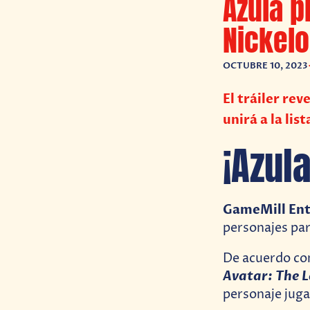
Azula p
Nickelo
OCTUBRE 10, 2023
El tráiler re
unirá a la li
¡Azul
GameMill En
personajes pa
De acuerdo c
Avatar: The L
personaje juga