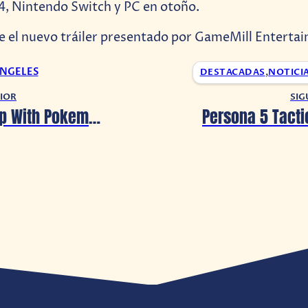
 4, Nintendo Switch y PC en otoño.
e el nuevo tráiler presentado por GameMill Enterta
ANGELES
DESTACADAS
,
NOTICI
IOR
SIG
Camping Trip With Pokemon: ¡El episodio 1 ya está disponible!