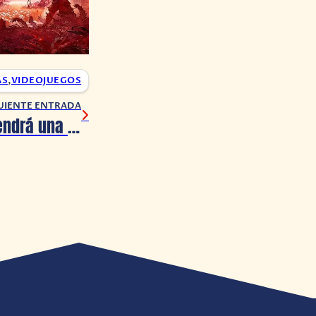
AS
,
VIDEOJUEGOS
UIENTE ENTRADA
The Last of Us tendrá una colaboración con Pearl Jam por su décimo aniversario