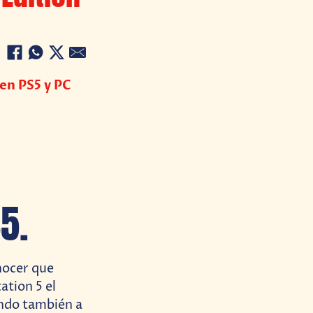
en PS5 y PC
5.
nocer que
ation 5 el
ando también a