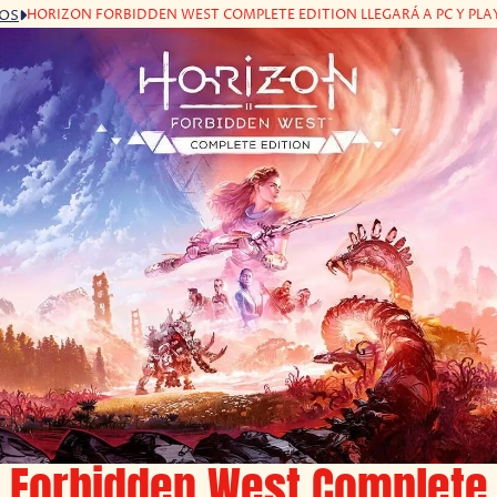
HORIZON FORBIDDEN WEST COMPLETE EDITION LLEGARÁ A PC Y PLA
GOS
 Forbidden West Complete 