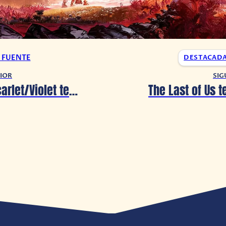
A FUENTE
DESTACAD
IOR
SIG
Pokémon Scarlet/Violet tendrá nueva edición con su DLC incluido