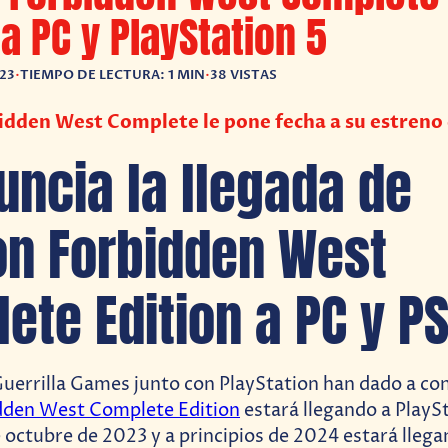
 a PC y PlayStation 5
023
•
TIEMPO DE LECTURA: 1 MIN
•
38 VISTAS
dden West Complete le pone fecha a su estreno 
uncia la llegada de
on Forbidden West
ete Edition a PC y PS
 Guerrilla Games junto con PlayStation han dado a co
dden West Complete Edition
estará llegando a PlaySt
octubre de 2023 y a principios de 2024 estará lleg