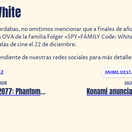
hite
cordabas, no omitimos mencionar que a finales de año 
a OVA de la familia Folger «SPY×FAMILY Code: Whit
las de cine el 22 de diciembre.
ndiente de nuestras redes sociales para más detalle
EZ
ANIME
,
DEST
IOR
SIG
Cyberpunk 2077: Phantom Liberty estrena su tráiler de lanzamiento