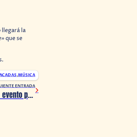
llegará la
e» que se
s.
ACADAS
,
MÚSICA
UIENTE ENTRADA
Konami anuncia evento para Silent Hill