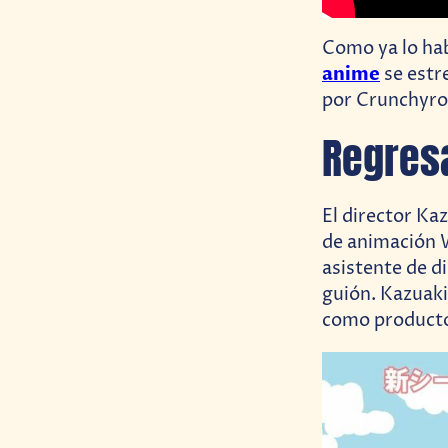
Como ya lo ha
anime
se estr
por Crunchyrol
Regresa
El director Ka
de animación 
asistente de d
guión. Kazuak
como productor