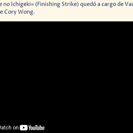
 no Ichigeki» (Finishing Strike) quedó a cargo de Va
de Cory Wong.