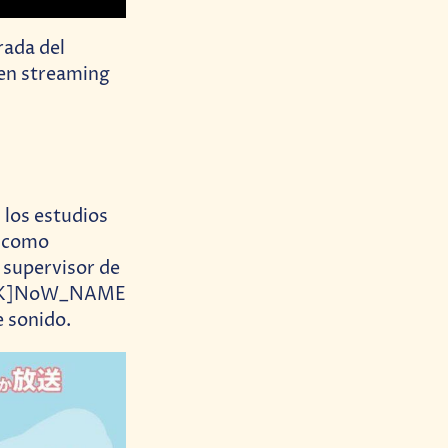
rada del
 en streaming
 los estudios
e como
 supervisor de
s, [K]NoW_NAME
e sonido.