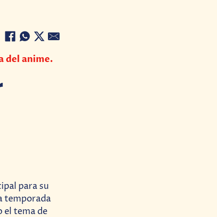
a del anime.
r
cipal para su
va temporada
o el tema de