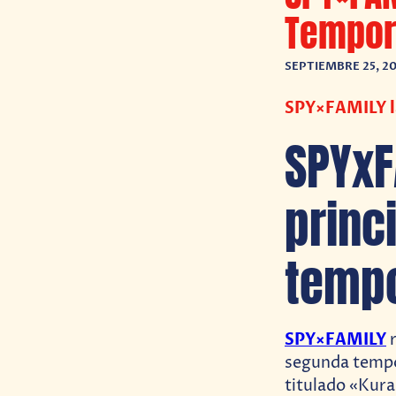
Tempor
SEPTIEMBRE 25, 2
SPY×FAMILY la
SPYxF
princ
tempo
SPY×FAMILY
r
segunda tempor
titulado «Kura