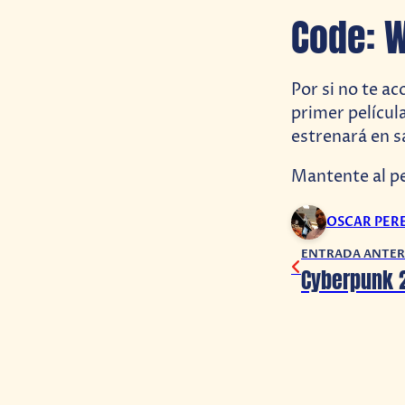
Code: W
Por si no te a
primer películ
estrenará en sa
Mantente al pe
OSCAR PER
ENTRADA ANTER