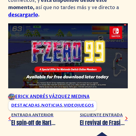
cosméticos, y
esta disponible desde este
momento,
así que no tardes más y ve directo a
descargarlo
.
ERICK ANDRÉS VÁZQUEZ MEDINA
DESTACADAS
,
NOTICIAS
,
VIDEOJUEGOS
ENTRADA ANTERIOR
SIGUIENTE ENTRADA
El spin-off de Harley Quinn, Kite Man, presenta su primer avance
El revival de Frasier lanza su primer avance