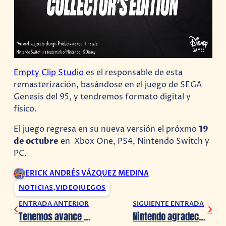
Empty Clip Studio
es el responsable de esta
remasterización, basándose en el juego de SEGA
Genesis del 95, y tendremos formato digital y
físico.
El juego regresa en su nueva versión el próxmo
19
de octubre
en Xbox One, PS4, Nintendo Switch y
PC.
ERICK ANDRÉS VÁZQUEZ MEDINA
NOTICIAS
,
VIDEOJUEGOS
ENTRADA ANTERIOR
SIGUIENTE ENTRADA
Tenemos avance de Monarch: Legacy of Monsters, el Spin off de Godzilla
Nintendo agradece a Charles Martinet por sus años como Mario