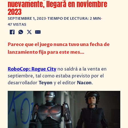
nuevamente, llegará en noviembre
2023
SEPTIEMBRE 1, 2023
•
TIEMPO DE LECTURA: 2 MIN
•
47 VISTAS
Parece que el juego nunca tuvo una fecha de
lanzamiento fija para este mes…
RoboCop: Rogue City
no saldrá a la venta en
septiembre, tal como estaba previsto por el
desarrollador
Teyon
y el editor
Nacon
.