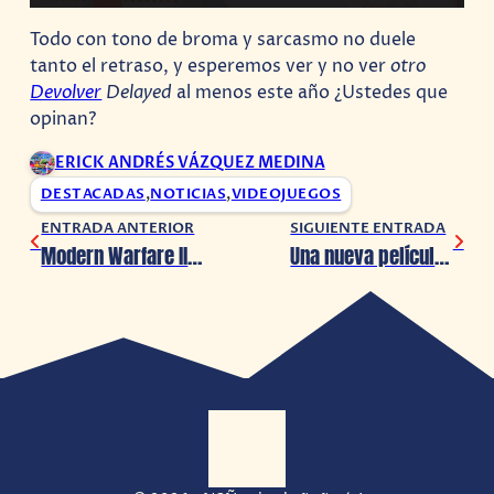
Todo con tono de broma y sarcasmo no duele
tanto el retraso, y esperemos ver y no ver
otro
Devolver
Delayed
al menos este año ¿Ustedes que
opinan?
ERICK ANDRÉS VÁZQUEZ MEDINA
DESTACADAS
,
NOTICIAS
,
VIDEOJUEGOS
ENTRADA ANTERIOR
SIGUIENTE ENTRADA
Modern Warfare III ya tiene fecha de estreno
Una nueva película de My Hero Academia está en camino