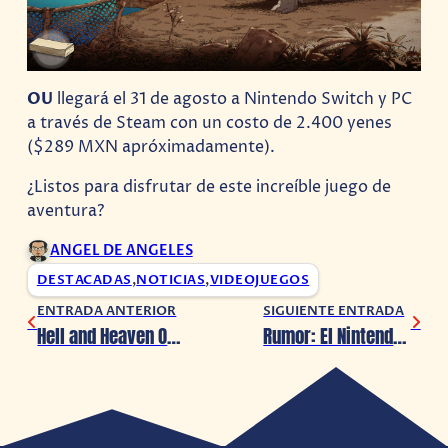
OU
llegará el 31 de agosto a Nintendo Switch y PC
a través de Steam con un costo de 2.400 yenes
($289 MXN apróximadamente).
¿Listos para disfrutar de este increíble juego de
aventura?
ANGEL DE ANGELES
DESTACADAS
,
NOTICIAS
,
VIDEOJUEGOS
ENTRADA ANTERIOR
SIGUIENTE ENTRADA
Hell and Heaven Open Air 2023 revelara su cartel próximamente
Rumor: El Nintendo Switch 2 llegaría en 2024