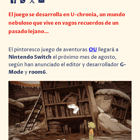
El juego se desarrolla en U-chronia, un mundo
nebuloso que vive en vagos recuerdos de un
pasado lejano…
El pintoresco juego de aventuras
OU
llegará a
Nintendo Switch
el próximo mes de agosto,
según han anunciado el editor y desarrollador
G-
Mode
y
room6
.