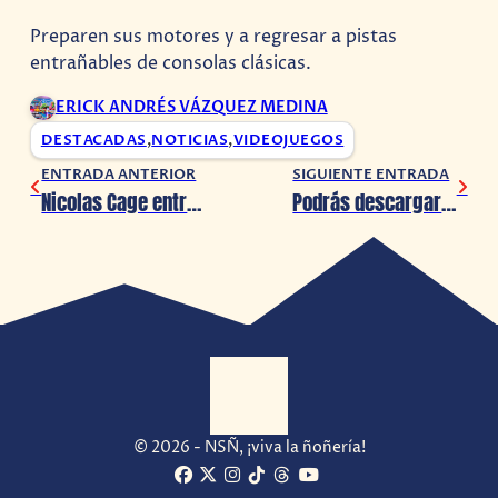
Preparen sus motores y a regresar a pistas
entrañables de consolas clásicas.
ERICK ANDRÉS VÁZQUEZ MEDINA
DESTACADAS
,
NOTICIAS
,
VIDEOJUEGOS
ENTRADA ANTERIOR
SIGUIENTE ENTRADA
Nicolas Cage entra al reino de Dead By Daylight
Podrás descargar en tu celular Return to Monkey Island sin recurrir a la piratería
© 2026 - NSÑ, ¡viva la ñoñería!