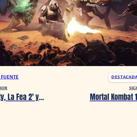
A FUENTE
DESTACAD
IOR
SIG
¡’Yo soy Betty, La Fea 2′ ya está en desarrollo!