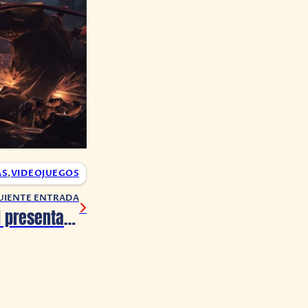
AS
,
VIDEOJUEGOS
UIENTE ENTRADA
Mortal Kombat 1 presenta a Smoke y Rain en un nuevo vídeo