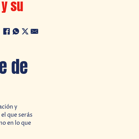
 y su
te de
ción y
el que serás
mo en lo que