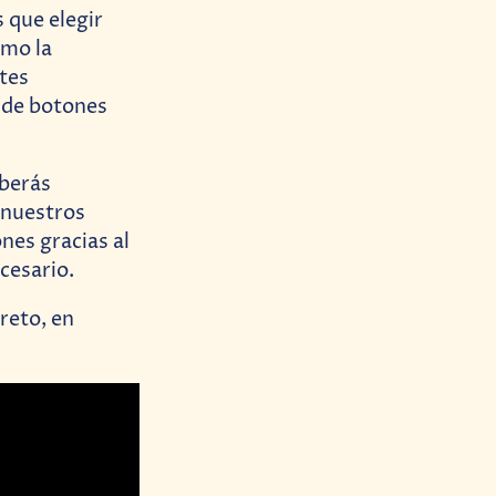
 que elegir
omo la
tes
 de botones
eberás
 nuestros
nes gracias al
ecesario.
reto, en