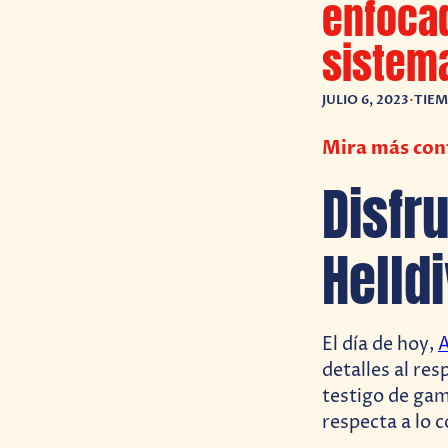
enfoca
sistem
JULIO 6, 2023
•
TIEM
Mira más cont
Disfr
Helldi
El día de hoy,
detalles al re
testigo de gam
respecta a lo 