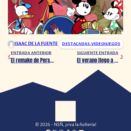
ISAAC DE LA FUENTE
DESTACADAS
,
VIDEOJUEGOS
ENTRADA ANTERIOR
SIGUIENTE ENTRADA
El remake de Persona 3 lanza un nuevo avance
El verano llego a Fortnite, la Escapada Veraniega comienza hoy
© 2026 - NSÑ, ¡viva la ñoñería!