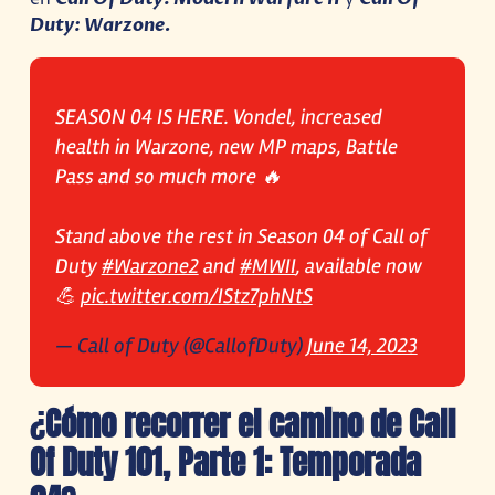
Duty: Warzone.
SEASON 04 IS HERE. Vondel, increased
health in Warzone, new MP maps, Battle
Pass and so much more 🔥
Stand above the rest in Season 04 of Call of
Duty
#Warzone2
and
#MWII
, available now
💪
pic.twitter.com/IStz7phNtS
— Call of Duty (@CallofDuty)
June 14, 2023
¿
Cómo recorrer el camino de Call
Of Duty 101, Parte 1: Temporada