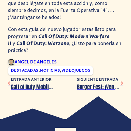
que despliégate en toda esta acción y, como
siempre decimos, en la Fuerza Operativa 141. . .
¡Manténganse helados!
Con esta guía del nuevo jugador estas listo para
progresar en
Call Of Duty: Modern Warfare
II
y
Call Of Duty:
Warzone
, ¿Listo para ponerla en
práctica?
ANGEL DE ANGELES
DESTACADAS
,
NOTICIAS
,
VIDEOJUEGOS
ENTRADA ANTERIOR
SIGUIENTE ENTRADA
Call of Duty Mobile: ¡Templario regresa como Operador Mítico!
Burger Fest: ¡Ven a probar las mejores hamburguesas en la CDMX!