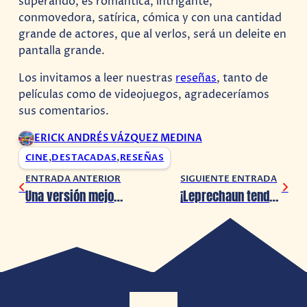
superando, es romántica, intrigante,
conmovedora, satírica, cómica y con una cantidad
grande de actores, que al verlos, será un deleite en
pantalla grande.
Los invitamos a leer nuestras
reseñas
, tanto de
películas como de videojuegos, agradeceríamos
sus comentarios.
ERICK ANDRÉS VÁZQUEZ MEDINA
CINE
,
DESTACADAS
,
RESEÑAS
ENTRADA ANTERIOR
SIGUIENTE ENTRADA
Una versión mejorada de ‘Spider-Man: Across the Spider-Verse’ llega a los cines
¡Leprechaun tendrá un reboot! (De nuevo)